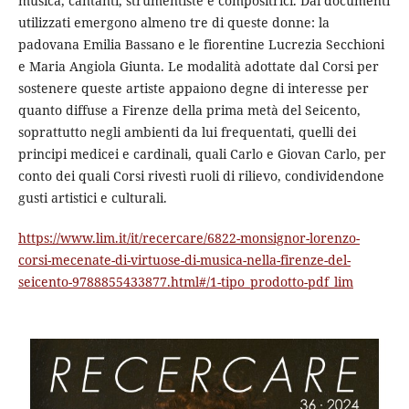
musica, cantanti, strumentiste e compositrici. Dai documenti
utilizzati emergono almeno tre di queste donne: la
padovana Emilia Bassano e le fiorentine Lucrezia Secchioni
e Maria Angiola Giunta. Le modalità adottate dal Corsi per
sostenere queste artiste appaiono degne di interesse per
quanto diffuse a Firenze della prima metà del Seicento,
soprattutto negli ambienti da lui frequentati, quelli dei
principi medicei e cardinali, quali Carlo e Giovan Carlo, per
conto dei quali Corsi rivestì ruoli di rilievo, condividendone
gusti artistici e culturali.
https://www.lim.it/it/recercare/6822-monsignor-lorenzo-
corsi-mecenate-di-virtuose-di-musica-nella-firenze-del-
seicento-9788855433877.html#/1-tipo_prodotto-pdf_lim